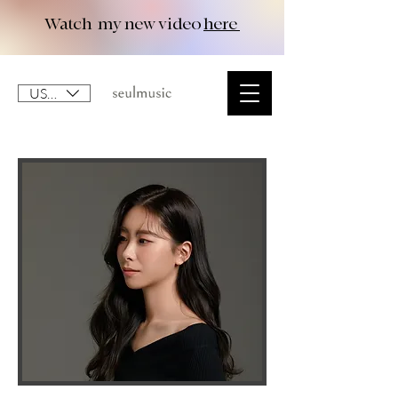
Watch my new video
here
USD ($)