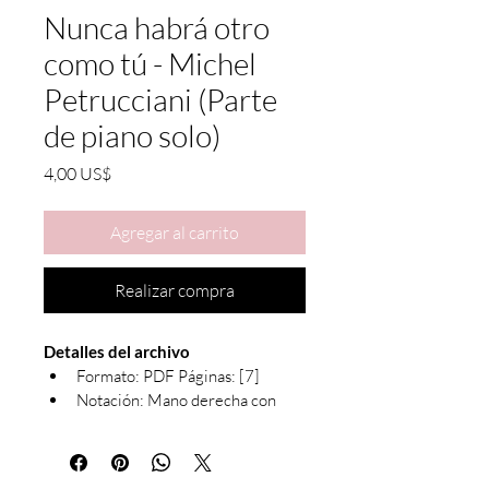
Nunca habrá otro
como tú - Michel
Petrucciani (Parte
de piano solo)
Precio
4,00 US$
Agregar al carrito
Realizar compra
Detalles del archivo
Formato: PDF Páginas: [7]
Notación: Mano derecha con 
símbolos de acordes
Debido a la naturaleza de los productos 