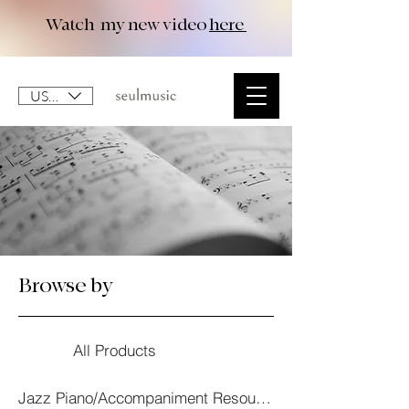
Watch my new video
here
USD ($)
Browse by
All Products
Jazz Piano/Accompaniment Resourses