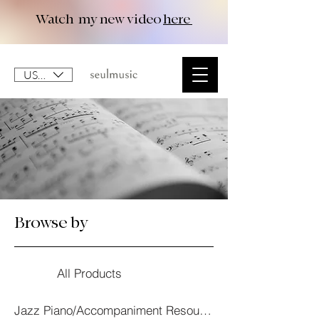
Watch my new video
here
USD ($)
Browse by
All Products
Jazz Piano/Accompaniment Resourses