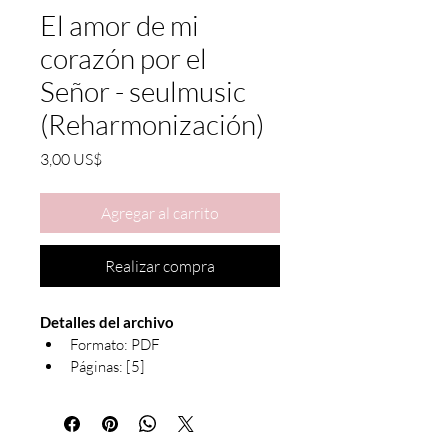
El amor de mi
corazón por el
Señor - seulmusic
(Reharmonización)
Precio
3,00 US$
Agregar al carrito
Realizar compra
Detalles del archivo
Formato: PDF
Páginas: [5]
Notación: Ambas manos con 
símbolos de acordes, arreglo 
para piano.