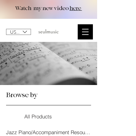
Watch my new video
here
USD ($)
Browse by
All Products
Jazz Piano/Accompaniment Resourses