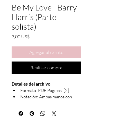
Be My Love - Barry
Harris (Parte
solista)
Precio
3,00 US$
Agregar al carrito
Realizar compra
Detalles del archivo
Formato: PDF Páginas: [2]
Notación: Ambas manos con 
símbolos de acordes
Debido a la naturaleza de los productos 
digitales, no se admiten cambios ni 
devoluciones. Todas las partituras son 